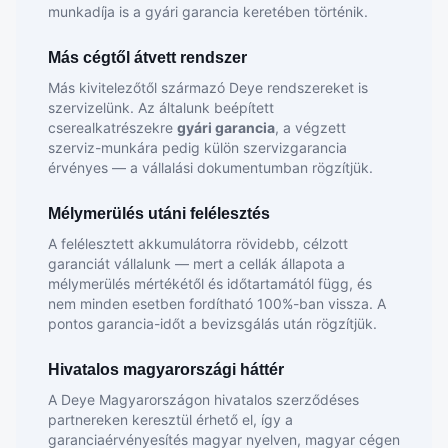
munkadíja is a gyári garancia keretében történik.
Más cégtől átvett rendszer
Más kivitelezőtől származó Deye rendszereket is
szervizelünk. Az általunk beépített
cserealkatrészekre
gyári garancia
, a végzett
szerviz-munkára pedig külön szervizgarancia
érvényes — a vállalási dokumentumban rögzítjük.
Mélymerülés utáni felélesztés
A felélesztett akkumulátorra rövidebb, célzott
garanciát vállalunk — mert a cellák állapota a
mélymerülés mértékétől és időtartamától függ, és
nem minden esetben fordítható 100%-ban vissza. A
pontos garancia-időt a bevizsgálás után rögzítjük.
Hivatalos magyarországi háttér
A Deye Magyarországon hivatalos szerződéses
partnereken keresztül érhető el, így a
garanciaérvényesítés magyar nyelven, magyar cégen