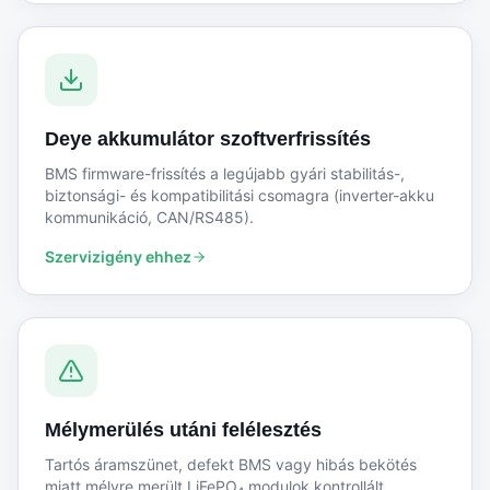
Deye akkumulátor szoftverfrissítés
BMS firmware-frissítés a legújabb gyári stabilitás-,
biztonsági- és kompatibilitási csomagra (inverter-akku
kommunikáció, CAN/RS485).
Szervizigény ehhez
Mélymerülés utáni felélesztés
Tartós áramszünet, defekt BMS vagy hibás bekötés
miatt mélyre merült LiFePO₄ modulok kontrollált