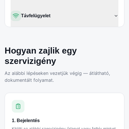
Távfelügyelet
Hogyan zajlik egy
szervizigény
Az alábbi lépéseken vezetjük végig — átlátható,
dokumentált folyamat.
1. Bejelentés
Kitölti az alábbi szervizigény űrlapot vagy felhív minket.