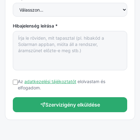
Hibajelenség leírása *
Az
adatkezelési tájékoztatót
elolvastam és
elfogadom.
Szervizigény elküldése