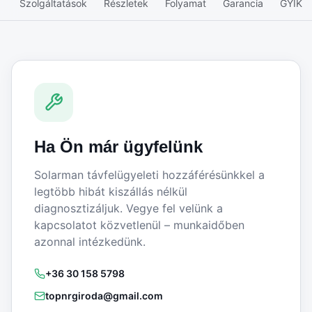
Szolgáltatások
Részletek
Folyamat
Garancia
GYIK
Ha Ön már ügyfelünk
Solarman távfelügyeleti hozzáférésünkkel a
legtöbb hibát kiszállás nélkül
diagnosztizáljuk. Vegye fel velünk a
kapcsolatot közvetlenül – munkaidőben
azonnal intézkedünk.
+36 30 158 5798
topnrgiroda@gmail.com