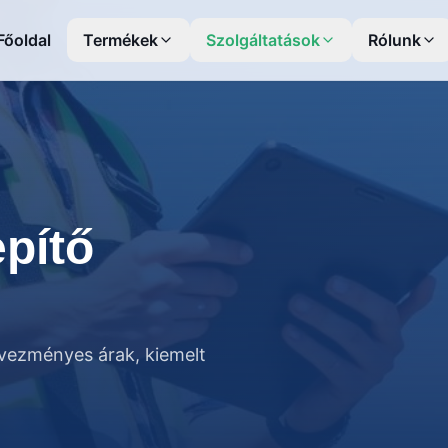
Főoldal
Termékek
Szolgáltatások
Rólunk
epítő
dvezményes árak, kiemelt