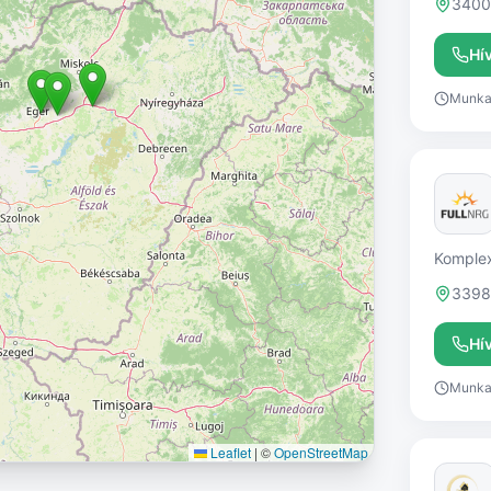
3400
Hí
Munkai
Komplex
3398 
Hí
Munkai
Leaflet
|
©
OpenStreetMap