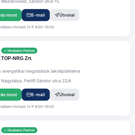
 Mezőkövesd, Sándor utca 15.
vás most
E-mail
Útvonal
dőben hívható: H-P 8:00–16:00
✓ Hivatalos Partner
TOP-NRG Zrt.
 energetikai megoldások lakóépületekre
Nagytálya, Petőfi Sándor utca 22/A
vás most
E-mail
Útvonal
dőben hívható: H-P 8:00–16:00
✓ Hivatalos Partner