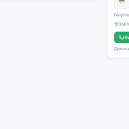
Fényt h
3563 
Hí
Munkai