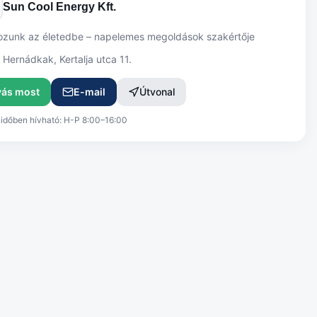
Sun Cool Energy Kft.
ozunk az életedbe – napelemes megoldások szakértője
Hernádkak, Kertalja utca 11.
vás most
E-mail
Útvonal
dőben hívható: H-P 8:00–16:00